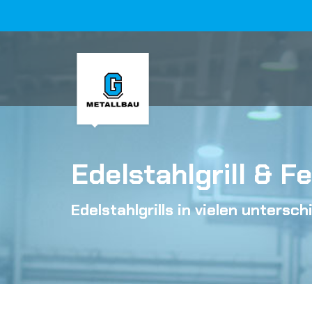
Zum
Inhalt
springen
Edelstahlgrill & F
Edelstahlgrills in vielen unters