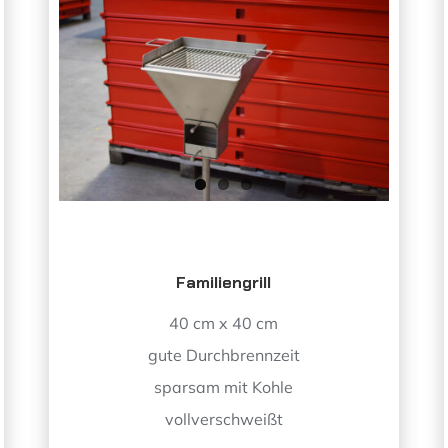
Familiengrill
40 cm x 40 cm
gute Durchbrennzeit
sparsam mit Kohle
vollverschweißt